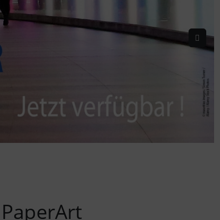
vor
 PaperArt