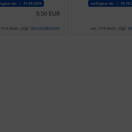
fügbar ab:
01.09.2026
verfügbar ab:
05.10.
9,50 EUR
zzgl.
Versandkosten
zzgl.
V
. 19 % MwSt.
inkl. 19 % MwSt.
e zu den einzelnen Artikeln.