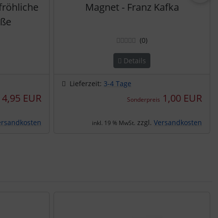
fröhliche
Magnet - Franz Kafka
üße
ertungen
Bewertungen
(0
)
Details
Lieferzeit:
3-4 Tage
4,95 EUR
1,00 EUR
Sonderpreis
ersandkosten
zzgl.
Versandkosten
inkl. 19 % MwSt.