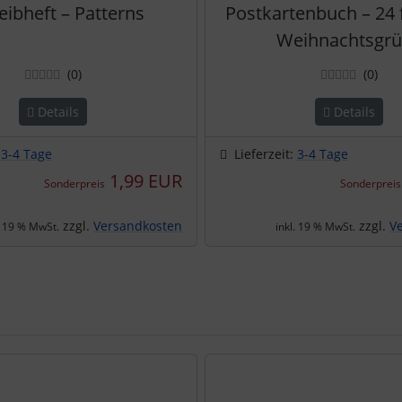
eibheft – Patterns
Postkartenbuch – 24 
Weihnachtsgr
Bewertungen
Bew
(0
)
(0
)
Details
Details
:
3-4 Tage
Lieferzeit:
3-4 Tage
1,99 EUR
Sonderpreis
Sonderpreis
zzgl.
Versandkosten
zzgl.
V
. 19 % MwSt.
inkl. 19 % MwSt.
e zu den einzelnen Artikeln.