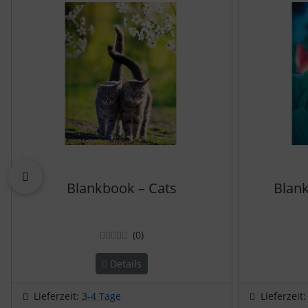
zurück
Blankbook – Cats
Blank
Bewertungen
(0
)
Details
Lieferzeit:
3-4 Tage
Lieferzeit