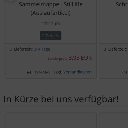
Sammelmappe - Still life
Schr
(Auslaufartikel)
Bewertungen
(0
)
Details
Lieferzeit:
3-4 Tage
Lieferzeit
3,95 EUR
Sonderpreis
zzgl.
Versandkosten
inkl. 19 % MwSt.
inkl
In Kürze bei uns verfügbar!
Es folgt ein Produktslider - navigieren Sie mit der Tab-Tast