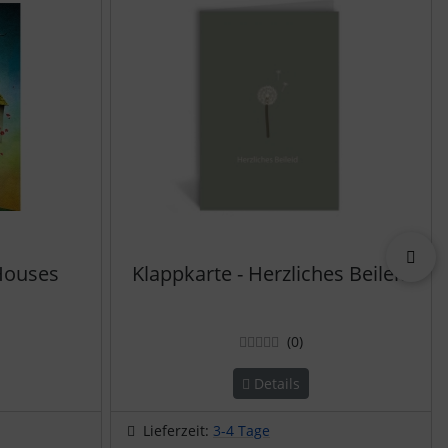
vor
Houses
Klappkarte - Herzliches Beileid
ertungen
Bewertungen
(0
)
Details
Lieferzeit:
3-4 Tage