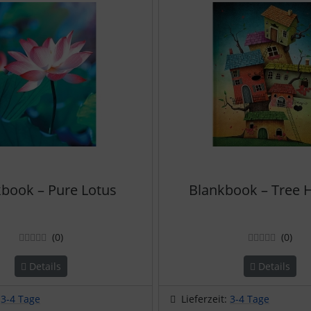
book – Pure Lotus
Blankbook – Tree 
Bewertungen
Bew
(0
)
(0
)
Details
Details
:
3-4 Tage
Lieferzeit:
3-4 Tage