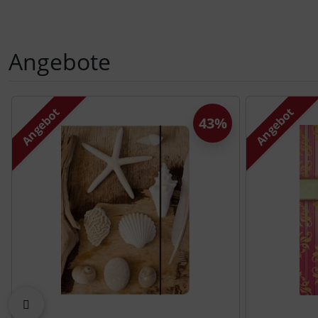
Angebote
Es folgt ein Produktslider - navigieren Sie mit der Tab-Tast
Angebot
Angebot
43%
zurück